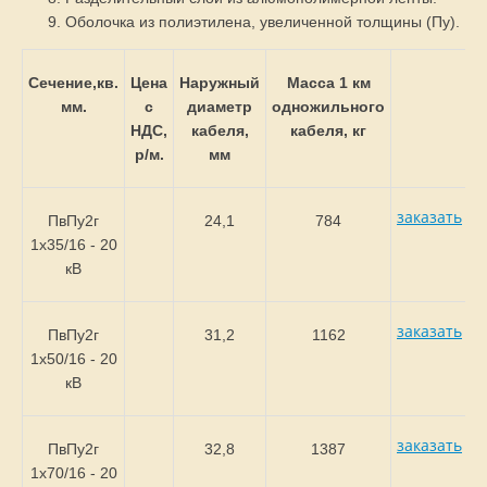
Оболочка из полиэтилена, увеличенной толщины (Пу).
Сечение,кв.
Цена
Наружный
Масса 1 км
мм.
с
диаметр
одножильного
НДС,
кабеля,
кабеля, кг
р/м.
мм
заказать
ПвПу2г
24,1
784
1х35/16 - 20
кВ
заказать
ПвПу2г
31,2
1162
1х50/16 - 20
кВ
заказать
ПвПу2г
32,8
1387
1х70/16 - 20