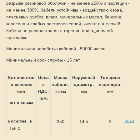
разрыве резиновой оболочки - не менее 250% и изоляции -
не менее 300%. Кабели устойчивы к воздействию озона,
плесневых грибов, влаги, минеральных масел, бензина,
керосина и слабых растворов солей, кислот и щелочей.
Кабели не распространяют горение при одиночной
прокладке.
Минимальная наработка кабелей - 50000 часов.
Минимальный срок службы - 15 лет.
Количество
Цена
Масса
Наружный
Толщина
и сечение
с
кабеля,
диаметр,
изоляции,
жил,
НДС,
кг/км
мм
мм
р/м.
шт х кв.мм
заказа
КВОРЭН - 5
350
14,5
3
1х6,0